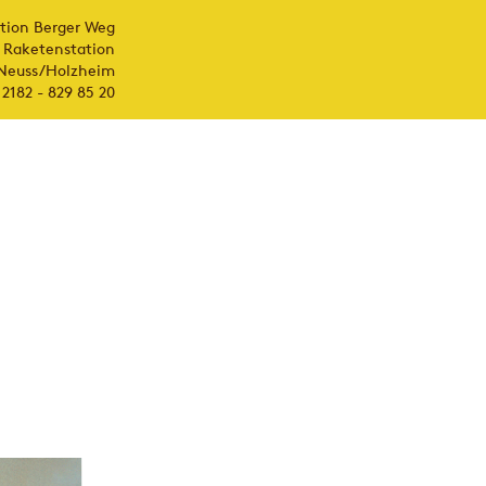
ction Berger Weg
 Raketenstation
 Neuss/Holzheim
 2182 - 829 85 20