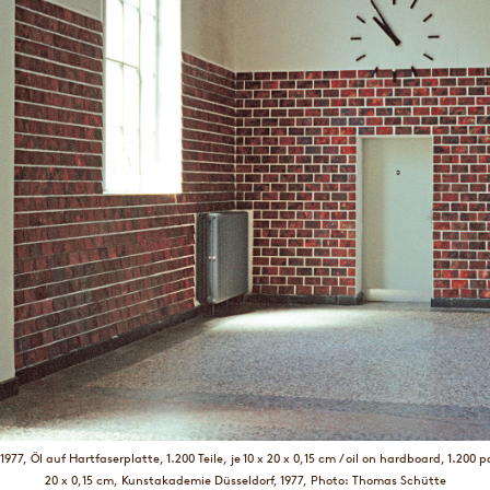
977, Öl auf Hartfaserplatte, 1.200 Teile, je 10 x 20 x 0,15 cm / oil on hardboard, 1.200 p
20 x 0,15 cm, Kunstakademie Düsseldorf, 1977, Photo: Thomas Schütte