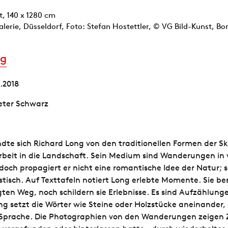
t, 140 x 1280 cm
lerie, Düsseldorf, Foto: Stefan Hostettler, © VG Bild-Kunst, Bo
ng
2.2018
ieter Schwarz
dte sich Richard Long von den traditionellen Formen der S
Arbeit in die Landschaft. Sein Medium sind Wanderungen in
och propagiert er nicht eine romantische Idee der Natur; s
stisch. Auf Texttafeln notiert Long erlebte Momente. Sie be
ten Weg, noch schildern sie Erlebnisse. Es sind Aufzählung
ng setzt die Wörter wie Steine oder Holzstücke aneinander, 
Sprache. Die Photographien von den Wanderungen zeigen Z