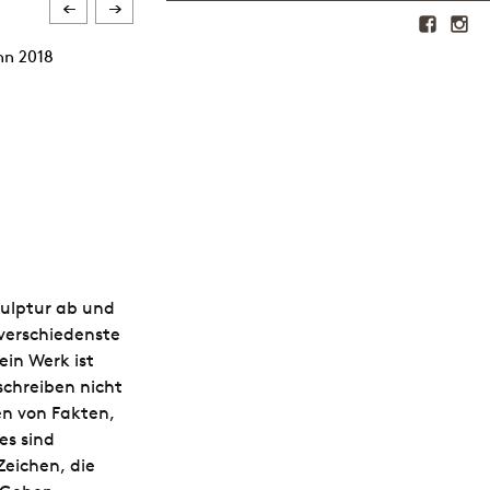
nn 2018
kulptur ab und
 verschiedenste
ein Werk ist
schreiben nicht
en von Fakten,
es sind
eichen, die